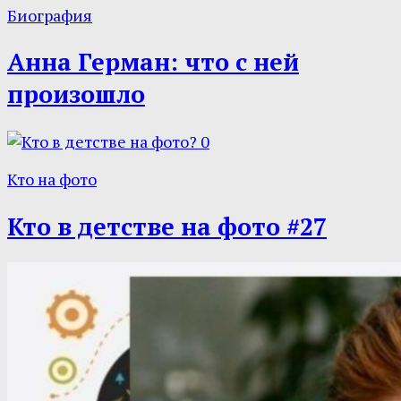
Биография
Анна Герман: что с ней
произошло
0
Кто на фото
Кто в детстве на фото #27